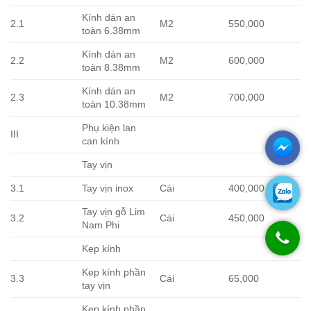
Kính dán an
2.1
M2
550,000
toàn 6.38mm
Kính dán an
2.2
M2
600,000
toàn 8.38mm
Kính dán an
2.3
M2
700,000
toàn 10.38mm
Phụ kiện lan
III
can kính
Tay vịn
3.1
Tay vịn inox
Cái
400,000
Tay vịn gỗ Lim
3.2
Cái
450,000
Nam Phi
Kẹp kính
Kep kính phần
3.3
Cái
65,000
tay vịn
Kẹp kính phần