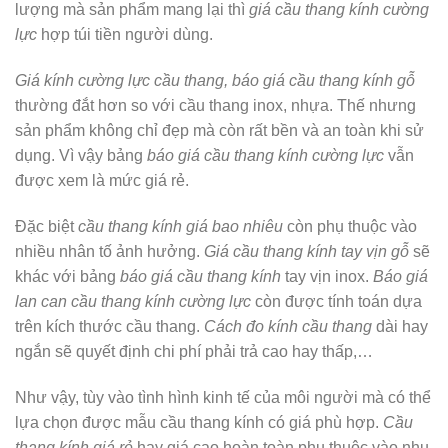
lượng mà sản phẩm mang lại thì
giá cầu thang kính cường
lực
hợp túi tiền người dùng.
Giá kính cường lực cầu thang, báo giá cầu thang kính gỗ
thường đắt hơn so với cầu thang inox, nhựa. Thế nhưng
sản phẩm không chỉ đẹp mà còn rất bền và an toàn khi sử
dụng. Vì vậy bảng
báo giá cầu thang kính cường lực
vẫn
được xem là mức giá rẻ.
Đặc biệt
cầu thang kính giá bao nhiêu
còn phụ thuộc vào
nhiều nhân tố ảnh hưởng.
Giá cầu thang kính tay vịn gỗ
sẽ
khác với bảng
báo giá cầu thang kính
tay vịn inox.
Báo giá
lan can cầu thang kính cường lực
còn được tính toán dựa
trên kích thước cầu thang.
Cách đo kính cầu thang
dài hay
ngắn sẽ quyết định chi phí phải trả cao hay thấp,…
Như vậy, tùy vào tình hình kinh tế của môi người mà có thể
lựa chọn được mẫu cầu thang kính có giá phù hợp.
Cầu
thang kính giá rẻ
hay giá cao hoàn toàn phụ thuộc vào nhu