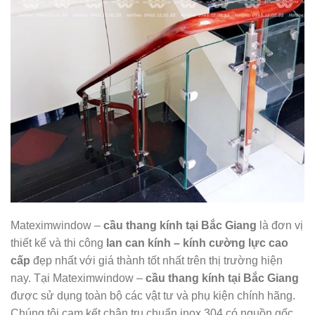
Mateximwindow –
cầu thang kính tại Bắc Giang
là đơn vị
thiết kế và thi công
lan can kính – kính cường lực cao
cấp
đẹp nhất với giá thành tốt nhất trên thị trường hiện
nay. Tại Mateximwindow –
cầu thang kính tại Bắc Giang
được sử dụng toàn bộ các vật tư và phụ kiện chính hãng.
Chúng tôi cam kết chân trụ chuẩn inox 304 có nguồn gốc