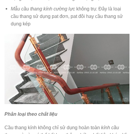
Mẫu cầu thang kính cường lực
không trụ: Đây là loại
cầu thang sử dụng pat đơn, pat đôi hay cầu thang sử
dụng kép
Phân loại theo chất liệu
Cầu thang kính không chỉ sử dụng hoàn toàn
kính cầu