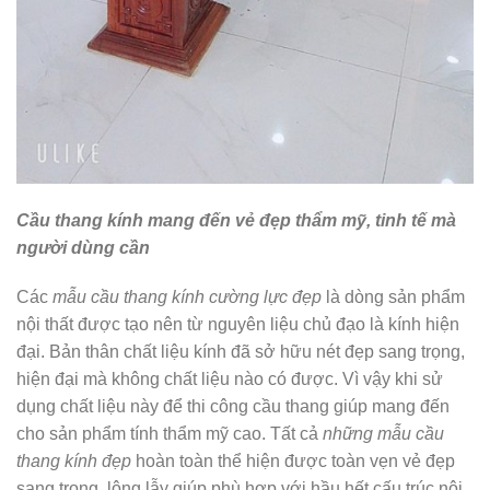
Cầu thang kính mang đến vẻ đẹp thẩm mỹ, tinh tế mà
người dùng cần
Các
mẫu cầu thang kính cường lực đẹp
là dòng sản phẩm
nội thất được tạo nên từ nguyên liệu chủ đạo là kính hiện
đại. Bản thân chất liệu kính đã sở hữu nét đẹp sang trọng,
hiện đại mà không chất liệu nào có được. Vì vậy khi sử
dụng chất liệu này để thi công cầu thang giúp mang đến
cho sản phẩm tính thẩm mỹ cao. Tất cả
những mẫu cầu
thang kính đẹp
hoàn toàn thể hiện được toàn vẹn vẻ đẹp
sang trọng, lộng lẫy giúp phù hợp với hầu hết cấu trúc nội