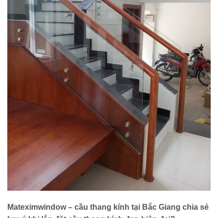
Mateximwindow – cầu thang kính tại Bắc Giang chia sẻ