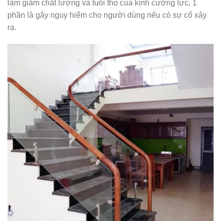
làm giảm chất lượng và tuổi thọ của kính cường lực, 1
phần là gây nguy hiểm cho người dùng nếu có sự cố xảy
ra.