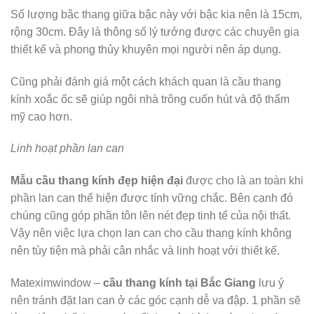
Số lượng bậc thang giữa bậc này với bậc kia nên là 15cm,
rộng 30cm. Đây là thông số lý tưởng được các chuyên gia
thiết kế và phong thủy khuyên mọi người nên áp dụng.
Cũng phải đánh giá một cách khách quan là cầu thang
kính xoắc ốc sẽ giúp ngôi nhà trông cuốn hút và độ thẩm
mỹ cao hơn.
Linh hoạt phần lan can
Mẫu cầu thang kính đẹp hiện đại
được cho là an toàn khi
phần lan can thể hiện được tính vững chắc. Bên cạnh đó
chúng cũng góp phần tôn lên nét đẹp tinh tế của nội thất.
Vậy nên việc lựa chọn lan can cho cầu thang kính không
nên tùy tiện mà phải cân nhắc và linh hoạt với thiết kế.
Mateximwindow –
cầu thang kính tại Bắc Giang
lưu ý
nên tránh đặt lan can ở các góc cạnh dễ va đập. 1 phần sẽ