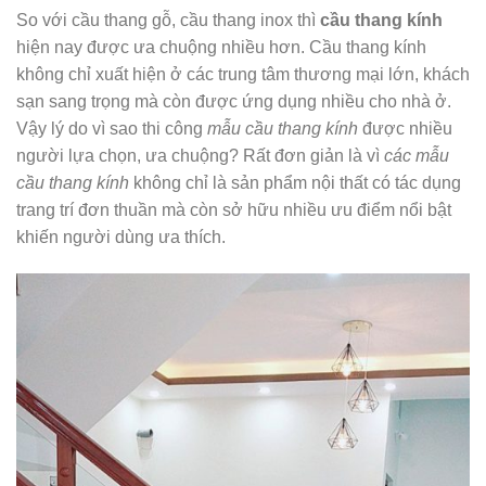
So với cầu thang gỗ, cầu thang inox thì
cầu thang kính
hiện nay được ưa chuộng nhiều hơn. Cầu thang kính
không chỉ xuất hiện ở các trung tâm thương mại lớn, khách
sạn sang trọng mà còn được ứng dụng nhiều cho nhà ở.
Vậy lý do vì sao thi công
mẫu cầu thang kính
được nhiều
người lựa chọn, ưa chuộng? Rất đơn giản là vì
các mẫu
cầu thang kính
không chỉ là sản phẩm nội thất có tác dụng
trang trí đơn thuần mà còn sở hữu nhiều ưu điểm nổi bật
khiến người dùng ưa thích.