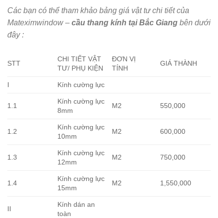
Các bạn có thể tham khảo bảng giá vật tư chi tiết của
Mateximwindow –
cầu thang kính tại Bắc Giang
bên dưới
đây :
CHI TIẾT VẬT
ĐƠN VỊ
STT
GIÁ THÀNH
TƯ/ PHỤ KIỆN
TÍNH
I
Kính cường lực
Kính cường lực
1.1
M2
550,000
8mm
Kính cường lực
1.2
M2
600,000
10mm
Kính cường lực
1.3
M2
750,000
12mm
Kính cường lực
1.4
M2
1,550,000
15mm
Kính dán an
II
toàn