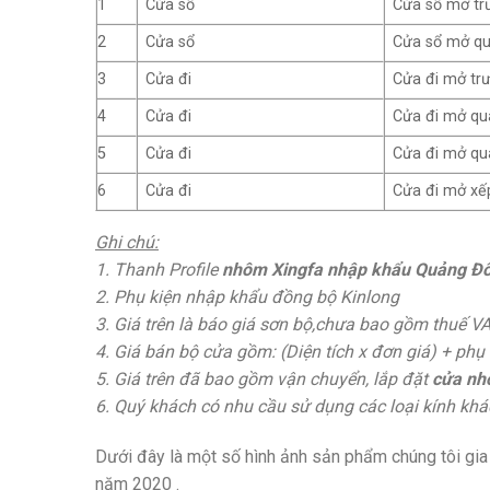
1
Cửa sổ
Cửa sổ mở trư
2
Cửa sổ
Cửa sổ mở qu
3
Cửa đi
Cửa đi mở trư
4
Cửa đi
Cửa đi mở qu
5
Cửa đi
Cửa đi mở qu
6
Cửa đi
Cửa đi mở xế
Ghi chú:
1. Thanh Profile
nhôm Xingfa nhập khẩu Quảng Đ
2. Phụ kiện nhập khẩu đồng bộ Kinlong
3. Giá trên là báo giá sơn bộ,chưa bao gồm thuế V
4. Giá bán bộ cửa gồm: (Diện tích x đơn giá) + phụ 
5. Giá trên đã bao gồm vận chuyển, lắp đặt
cửa
nh
6. Quý khách có nhu cầu sử dụng các loại kính kh
Dưới đây là một số hình ảnh sản phẩm chúng tôi gia 
năm 2020 .