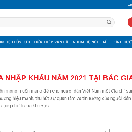
Li
M HỆ THỦY LỰC
CỬA THÉP VÂN GỖ
NHÔM HỆ NỘI THẤT
KÍNH CƯỜ
 NHẬP KHẨU NĂM 2021 TẠI BẮC GI
 luôn mong muốn mang đến cho người dân Việt Nam một địa chỉ sản
 thương hiệu mạnh, thu hút sự quan tâm và tin tưởng của người dân
 cũng như trong khu vực.