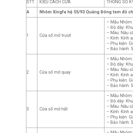
STT
KIỂU CÁCH CỬA
THÔNG SỐ K
A
Nhôm Xingfa hệ 55/93 Quảng Đông tem đỏ c
– Mẫu Nhôm: 
– Độ dày: Kh
– Màu: Nâu sầ
1
Cửa sổ mở trượt
– Kính: Kính 
– Phụ kiện: G
– Bảo hành: 
– Mẫu Nhôm: 
– Độ dày: Kh
– Màu: Nâu sầ
2
Cửa sổ mở quay
– Kính: Kính 
– Phụ kiện: G
– Bảo hành: 
– Mẫu Nhôm: 
– Độ dày: Kh
– Màu: Nâu sầ
3
Cửa sổ mở hất
– Kính: Kính 
– Phụ kiện: G
– Bảo hành: 
– Mẫu Nhôm: 