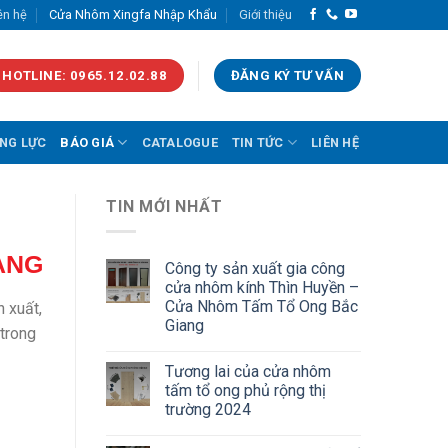
ên hệ
Cửa Nhôm Xingfa Nhập Khẩu
Giới thiệu
HOTLINE: 0965.12.02.88
ĐĂNG KÝ TƯ VẤN
NG LỰC
BÁO GIÁ
CATALOGUE
TIN TỨC
LIÊN HỆ
TIN MỚI NHẤT
ANG
Công ty sản xuất gia công
cửa nhôm kính Thìn Huyền –
Cửa Nhôm Tấm Tổ Ong Bắc
 xuất,
Giang
 trong
Tương lai của cửa nhôm
tấm tổ ong phủ rộng thị
trường 2024