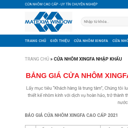
Skip
CỬA NHÔM CAO CẤP - UY TÍN CHUYÊN NGHIỆP
to
content
TRANG CHỦ
GIỚI THIỆU
CỬA NHÔM XINGFA
CỬA NHÔ
TRANG CHỦ
»
CỬA NHÔM XINGFA NHẬP KHẨU
BẢNG GIÁ CỬA NHÔM XINGFA
Lấy mục tiêu “Khách hàng là trung tâm”, Chúng tôi
thiết kế nhôm kính với dịch vụ hoàn hảo, trở thành
nước
BÁO GIÁ CỬA NHÔM XINGFA CAO CẤP 2021