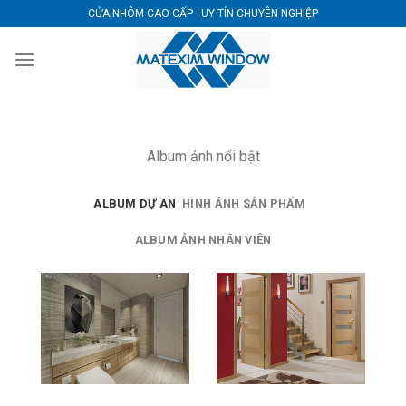
Skip
CỬA NHÔM CAO CẤP - UY TÍN CHUYÊN NGHIỆP
to
content
Album ảnh nổi bật
ALBUM DỰ ÁN
HÌNH ẢNH SẢN PHẨM
ALBUM ẢNH NHÂN VIÊN