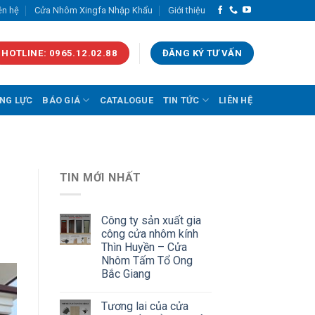
ên hệ
Cửa Nhôm Xingfa Nhập Khẩu
Giới thiệu
HOTLINE: 0965.12.02.88
ĐĂNG KÝ TƯ VẤN
NG LỰC
BÁO GIÁ
CATALOGUE
TIN TỨC
LIÊN HỆ
TIN MỚI NHẤT
Công ty sản xuất gia
công cửa nhôm kính
Thìn Huyền – Cửa
Nhôm Tấm Tổ Ong
Bắc Giang
Tương lai của cửa