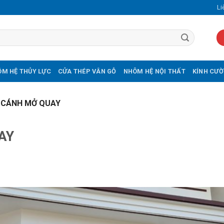
Li
M HỆ THỦY LỰC
CỬA THÉP VÂN GỖ
NHÔM HỆ NỘI THẤT
KÍNH CƯỜ
2 CÁNH MỞ QUAY
AY