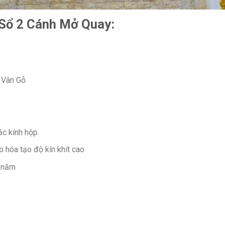
 Sổ 2 Cánh Mở Quay:
 Vân Gỗ
ặc kính hộp.
hóa tạo độ kín khít cao
2 năm