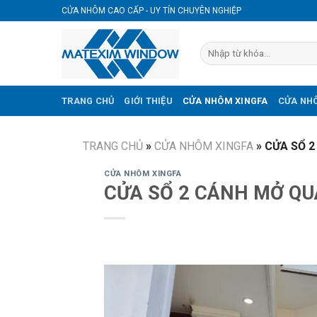
Skip
CỬA NHÔM CAO CẤP - UY TÍN CHUYÊN NGHIỆP
to
content
TRANG CHỦ
GIỚI THIỆU
CỬA NHÔM XINGFA
CỬA NHÔ
TRANG CHỦ
»
CỬA NHÔM XINGFA
»
CỬA SỔ 
CỬA NHÔM XINGFA
CỬA SỔ 2 CÁNH MỞ QU